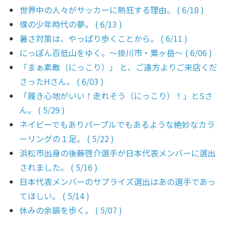
世界中の人々がサッカーに熱狂する理由。 ( 6/18 )
僕の少年時代の夢。 ( 6/13 )
暑さ対策は、やっぱり歩くことから。 ( 6/11 )
にっぽん百低山をゆく。〜掛川市・粟ヶ岳〜 ( 6/06 )
「まぁ素敵（にっこり）」 と、ご遠方よりご来店くだ
さったHさん。 ( 6/03 )
「履き心地がいい！走れそう（にっこり）！」とSさ
ん。 ( 5/29 )
ネイビーでもありパープルでもあるような絶妙なカラ
ーリングの１足。 ( 5/22 )
浜松市出身の後藤啓介選手が日本代表メンバーに選出
されました。 ( 5/16 )
日本代表メンバーのサプライズ選出はあの選手であっ
てほしい。 ( 5/14 )
休みの余韻を歩く。 ( 5/07 )