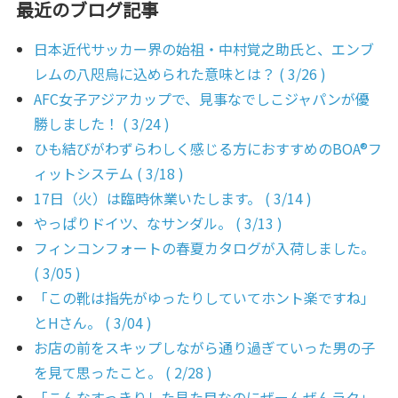
最近のブログ記事
日本近代サッカー界の始祖・中村覚之助氏と、エンブ
レムの八咫烏に込められた意味とは？ ( 3/26 )
AFC女子アジアカップで、見事なでしこジャパンが優
勝しました！ ( 3/24 )
ひも結びがわずらわしく感じる方におすすめのBOA®フ
ィットシステム ( 3/18 )
17日（火）は臨時休業いたします。 ( 3/14 )
やっぱりドイツ、なサンダル。 ( 3/13 )
フィンコンフォートの春夏カタログが入荷しました。
( 3/05 )
「この靴は指先がゆったりしていてホント楽ですね」
とHさん。 ( 3/04 )
お店の前をスキップしながら通り過ぎていった男の子
を見て思ったこと。 ( 2/28 )
「こんなすっきりした見た目なのにぜーんぜんラク」