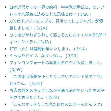
日本近代サッカー界の始祖・中村覚之助氏と、エンブ
レムの八咫烏に込められた意味とは？ ( 3/26 )
AFC女子アジアカップで、見事なでしこジャパンが優
勝しました！ ( 3/24 )
ひも結びがわずらわしく感じる方におすすめのBOA®フ
ィットシステム ( 3/18 )
17日（火）は臨時休業いたします。 ( 3/14 )
やっぱりドイツ、なサンダル。 ( 3/13 )
フィンコンフォートの春夏カタログが入荷しました。
( 3/05 )
「この靴は指先がゆったりしていてホント楽ですね」
とHさん。 ( 3/04 )
お店の前をスキップしながら通り過ぎていった男の子
を見て思ったこと。 ( 2/28 )
「こんなすっきりした見た目なのにぜーんぜんラク」
とSさん。 ( 2/27 )