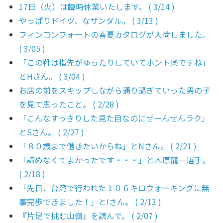
17日（火）は臨時休業いたします。 ( 3/14 )
やっぱりドイツ、なサンダル。 ( 3/13 )
フィンコンフォートの春夏カタログが入荷しました。
( 3/05 )
「この靴は指先がゆったりしていてホント楽ですね」
とHさん。 ( 3/04 )
お店の前をスキップしながら通り過ぎていった男の子
を見て思ったこと。 ( 2/28 )
「こんなすっきりした見た目なのにぜーんぜんラク」
とSさん。 ( 2/27 )
「８０歳まで働きたいからね」とNさん。 ( 2/21 )
「諦めなくてよかったです・・・」と木原龍一選手。
( 2/18 )
「先日、台湾で行われた１０６キロウォーキングに無
事完歩できました！」とIさん。 ( 2/13 )
『片足で挑む山嶺』を読んで。 ( 2/07 )